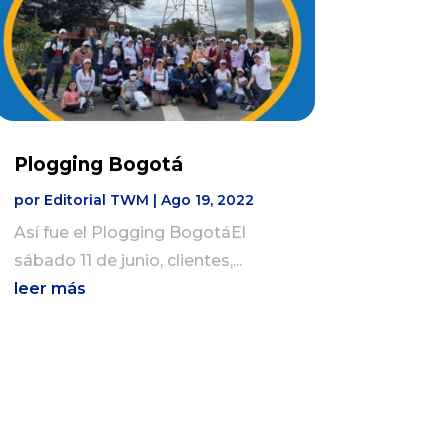
Plogging Bogotá
por
Editorial TWM
|
Ago 19, 2022
Así fue el Plogging BogotáEl
sábado 11 de junio, clientes,...
leer más