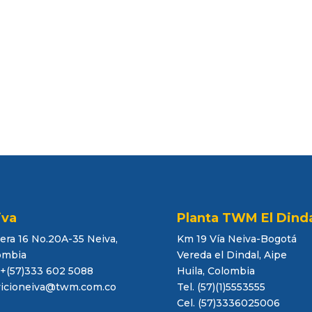
iva
Planta TWM El Dind
era 16 No.20A-35 Neiva,
Km 19 Vía Neiva-Bogotá
ombia
Vereda el Dindal, Aipe
 +(57)333 602 5088
Huila, Colombia
vicioneiva@twm.com.co
Tel. (57)(1)5553555
Cel. (57)3336025006