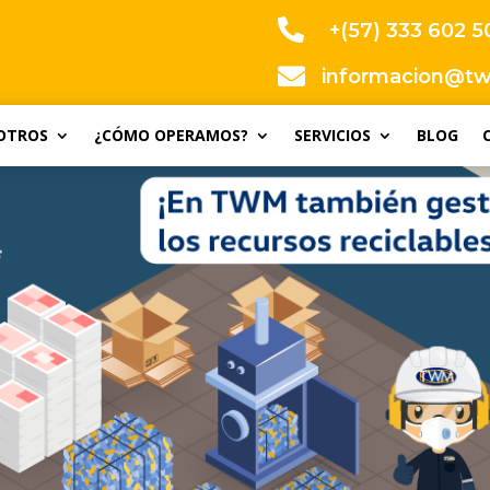

+(57) 333 602 

informacion@t
OTROS
¿CÓMO OPERAMOS?
SERVICIOS
BLOG