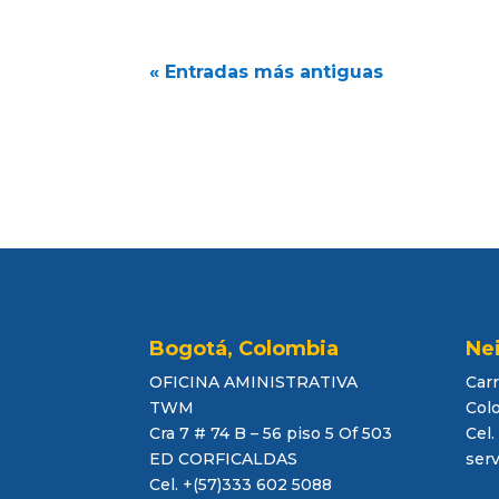
« Entradas más antiguas
Bogotá, Colombia
Ne
OFICINA AMINISTRATIVA
Carr
TWM
Col
Cra 7 # 74 B – 56 piso 5 Of 503
Cel.
ED CORFICALDAS
ser
Cel. +(57)333 602 5088