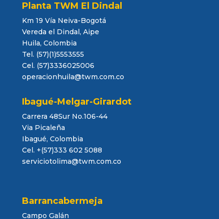
Planta TWM El Dindal
Km 19 Vía Neiva-Bogotá
Vereda el Dindal, Aipe
Huila, Colombia
Tel. (57)(1)5553555
Cel. (57)3336025006
operacionhuila@twm.com.co
Ibagué-Melgar-Girardot
Carrera 48Sur No.106-44
Via Picaleña
Ibagué, Colombia
Cel. +(57)333 602 5088
serviciotolima@twm.com.co
Barrancabermeja
Campo Galán