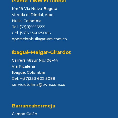
Planta TWM El Dindal
Km 19 Vía Neiva-Bogotá
Vereda el Dindal, Aipe
Huila, Colombia
Tel. (57)(1)5553555
Cel. (57)3336025006
operacionhuila@twm.com.co
Ibagué-Melgar-Girardot
Carrera 48Sur No.106-44
Via Picaleña
Ibagué, Colombia
Cel. +(57)333 602 5088
serviciotolima@twm.com.co
Barrancabermeja
Campo Galán