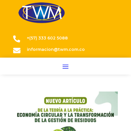

+(57) 333 602 5088

informacion@twm.com.co